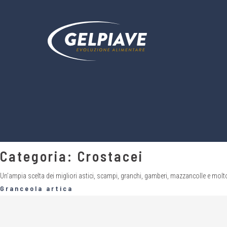
Categoria:
Crostacei
Un’ampia scelta dei migliori astici, scampi, granchi, gamberi, mazzancolle e molto 
Granceola artica