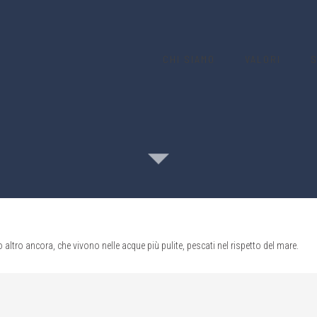
CHI SIAMO
VALORI
S
altro ancora, che vivono nelle acque più pulite, pescati nel rispetto del mare.